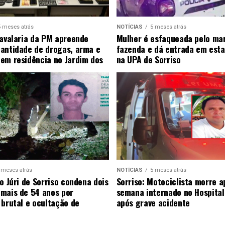
5 meses atrás
NOTÍCIAS
5 meses atrás
Cavalaria da PM apreende
Mulher é esfaqueada pelo ma
antidade de drogas, arma e
fazenda e dá entrada em esta
em residência no Jardim dos
na UPA de Sorriso
 meses atrás
NOTÍCIAS
5 meses atrás
o Júri de Sorriso condena dois
Sorriso: Motociclista morre 
mais de 54 anos por
semana internado no Hospital
 brutal e ocultação de
após grave acidente