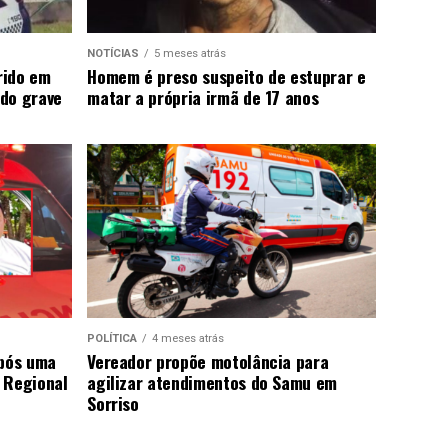
NOTÍCIAS
5 meses atrás
rido em
Homem é preso suspeito de estuprar e
do grave
matar a própria irmã de 17 anos
POLÍTICA
4 meses atrás
após uma
Vereador propõe motolância para
 Regional
agilizar atendimentos do Samu em
Sorriso