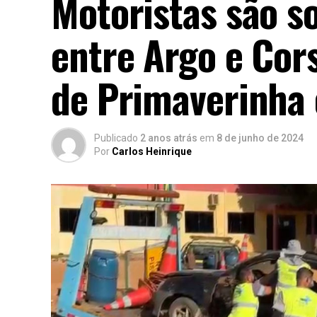
Motoristas são s
entre Argo e Cors
de Primaverinha 
Publicado
2 anos atrás
em
8 de junho de 2024
Por
Carlos Heinrique