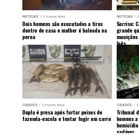
NOTÍCIAS
5 meses atrás
NOTÍCIAS
Dois homens são executados a tiros
Sorriso: 
dentro de casa e mulher é baleada na
grande qu
perna
munições 
Ipês
CIDADES
5 meses atrás
CIDADES
5
Dupla é presa após furtar peixes de
Tribunal d
fazenda-escola e tentar fugir em carro
homens a 
homicídio
cadáver