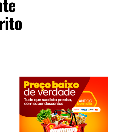
nte
rito