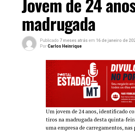
Jovem de 24 anos
madrugada
Publicado
7 meses atrás
em
16 de janeiro de 20
Por
Carlos Heinrique
Um jovem de 24 anos, identificado c
tiros na madrugada desta quinta-feir
uma empresa de carregamentos, nas 