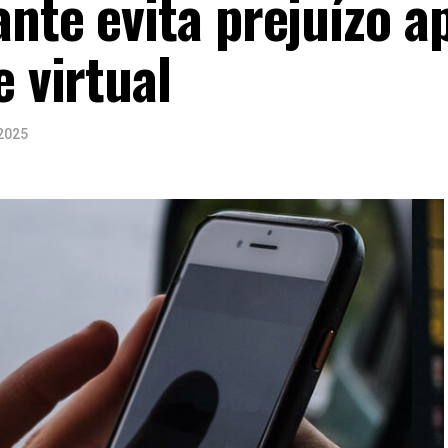
nte evita prejuízo a
e virtual
2025