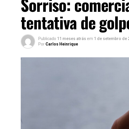
Sorriso: comercia
tentativa de golp
Publicado
11 meses atrás
em
1 de setembro de 
Por
Carlos Heinrique