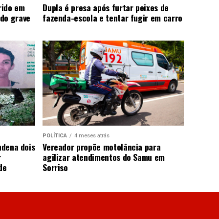
rido em
Dupla é presa após furtar peixes de
do grave
fazenda-escola e tentar fugir em carro
POLÍTICA
4 meses atrás
ndena dois
Vereador propõe motolância para
r
agilizar atendimentos do Samu em
de
Sorriso