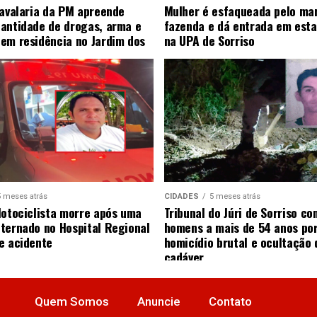
Cavalaria da PM apreende
Mulher é esfaqueada pelo ma
antidade de drogas, arma e
fazenda e dá entrada em esta
em residência no Jardim dos
na UPA de Sorriso
5 meses atrás
CIDADES
5 meses atrás
Motociclista morre após uma
Tribunal do Júri de Sorriso co
ternado no Hospital Regional
homens a mais de 54 anos po
e acidente
homicídio brutal e ocultação 
cadáver
Quem Somos
Anuncie
Contato