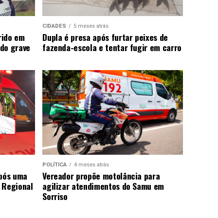
CIDADES
5 meses atrás
rido em
Dupla é presa após furtar peixes de
do grave
fazenda-escola e tentar fugir em carro
POLÍTICA
4 meses atrás
após uma
Vereador propõe motolância para
 Regional
agilizar atendimentos do Samu em
Sorriso