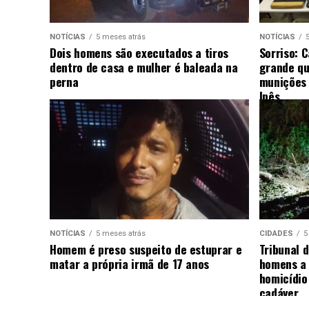
NOTÍCIAS
5 meses atrás
NOTÍCIAS
Dois homens são executados a tiros
Sorriso: 
dentro de casa e mulher é baleada na
grande qu
perna
munições 
Ipês
NOTÍCIAS
5 meses atrás
CIDADES
5
Homem é preso suspeito de estuprar e
Tribunal d
matar a própria irmã de 17 anos
homens a 
homicídio
cadáver