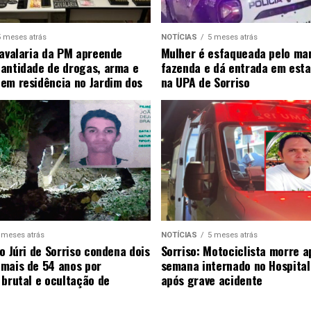
5 meses atrás
NOTÍCIAS
5 meses atrás
Cavalaria da PM apreende
Mulher é esfaqueada pelo ma
antidade de drogas, arma e
fazenda e dá entrada em esta
em residência no Jardim dos
na UPA de Sorriso
 meses atrás
NOTÍCIAS
5 meses atrás
o Júri de Sorriso condena dois
Sorriso: Motociclista morre 
mais de 54 anos por
semana internado no Hospital
 brutal e ocultação de
após grave acidente