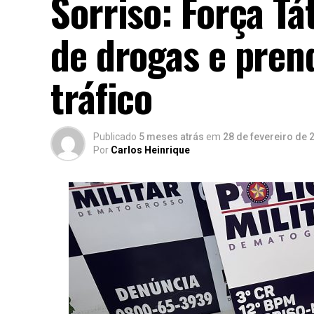
Sorriso: Força Tá
de drogas e pren
tráfico
Publicado
5 meses atrás
em
28 de fevereiro de 
Por
Carlos Heinrique