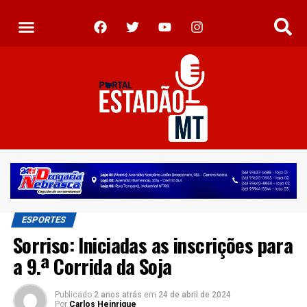
ESPORTES
Sorriso: Iniciadas as inscrições para
a 9.ª Corrida da Soja
Publicado
2 anos atrás
em
24 de abril de 2024
Por
Carlos Heinrique