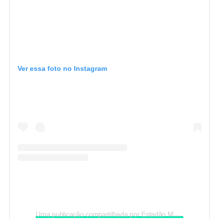
Ver essa foto no Instagram
Uma publicação compartilhada por Estadão MT (@portalestadao.mt)