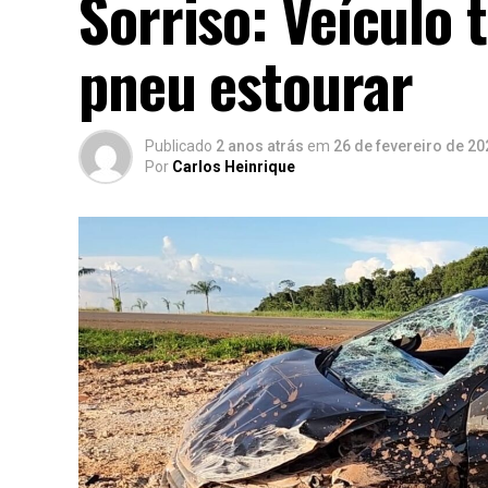
Sorriso: Veículo
pneu estourar
Publicado
2 anos atrás
em
26 de fevereiro de 20
Por
Carlos Heinrique