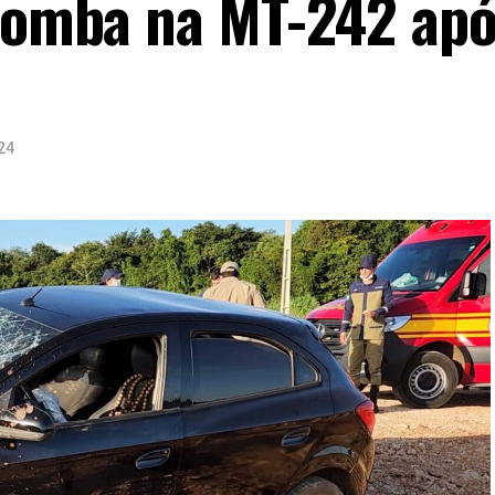
 tomba na MT-242 ap
24