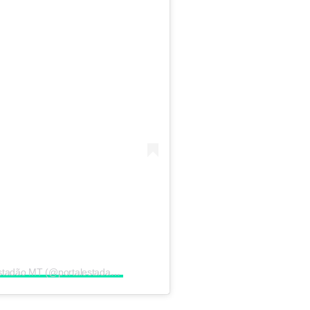
Uma publicação compartilhada por Estadão MT (@portalestadao.mt)