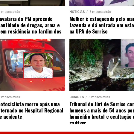
5 meses atrás
NOTÍCIAS
5 meses atrás
Cavalaria da PM apreende
Mulher é esfaqueada pelo ma
antidade de drogas, arma e
fazenda e dá entrada em esta
em residência no Jardim dos
na UPA de Sorriso
5 meses atrás
CIDADES
5 meses atrás
Motociclista morre após uma
Tribunal do Júri de Sorriso co
ternado no Hospital Regional
homens a mais de 54 anos po
e acidente
homicídio brutal e ocultação 
cadáver