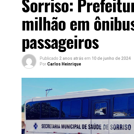
Sorriso: Prefeitu
milhão em ônibus
passageiros
Publicado
2 anos atrás
em
10 de junho de 2024
Por
Carlos Heinrique