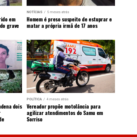
NOTÍCIAS
5 meses atrás
rido em
Homem é preso suspeito de estuprar e
do grave
matar a própria irmã de 17 anos
POLÍTICA
4 meses atrás
ndena dois
Vereador propõe motolância para
r
agilizar atendimentos do Samu em
de
Sorriso