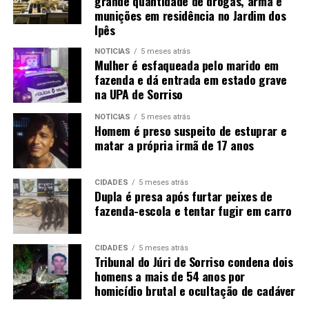
grande quantidade de drogas, arma e
munições em residência no Jardim dos
Ipês
NOTÍCIAS
5 meses atrás
Mulher é esfaqueada pelo marido em
fazenda e dá entrada em estado grave
na UPA de Sorriso
NOTÍCIAS
5 meses atrás
Homem é preso suspeito de estuprar e
matar a própria irmã de 17 anos
CIDADES
5 meses atrás
Dupla é presa após furtar peixes de
fazenda-escola e tentar fugir em carro
CIDADES
5 meses atrás
Tribunal do Júri de Sorriso condena dois
homens a mais de 54 anos por
homicídio brutal e ocultação de cadáver