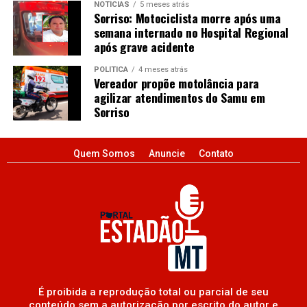
NOTÍCIAS
5 meses atrás
Sorriso: Motociclista morre após uma
semana internado no Hospital Regional
após grave acidente
POLÍTICA
4 meses atrás
Vereador propõe motolância para
agilizar atendimentos do Samu em
Sorriso
Quem Somos
Anuncie
Contato
É proibida a reprodução total ou parcial de seu
conteúdo sem a autorização por escrito do autor e